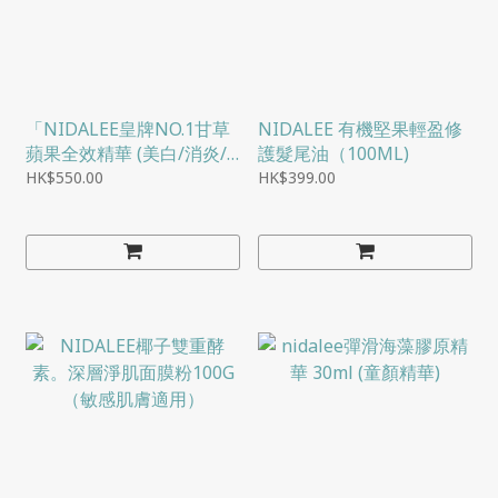
「NIDALEE皇牌NO.1甘草
NIDALEE 有機堅果輕盈修
蘋果全效精華 (美白/消炎/
護髮尾油（100ML)
降敏/抗老化/保濕/去暗粒/
HK$550.00
HK$399.00
收毛孔)