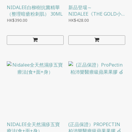
NIDALEE白柳樹抗菌精華
新品登場～
（整理暗瘡粉刺肌） 30ML
NIDALEE《THE GOLD小
黃樽》植物維他命A精華油
HK$390.00
HK$428.00
15ML
NIDALEE全天然濕疹五寶
(正品保證）PROPECTIN
療法(食+面+身）
柏沛樂醫療級蘋果果膠 🍏