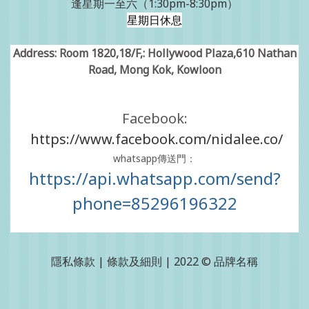
逢星期一至六（1:30pm-8:30pm）
星期日休息
Address: Room 1820,18/F,: Hollywood Plaza,610 Nathan
Road, Mong Kok, Kowloon
Facebook:
https://www.facebook.com/nidalee.co/
whatsapp傳送門：
https://api.whatsapp.com/send?
phone=85296196322
隱私條款 | 條款及細則 | 2022 © 品牌名稱