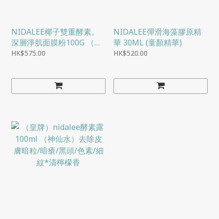
NIDALEE椰子雙重酵素。
NIDALEE彈滑海藻膠原精
深層淨肌面膜粉100G （敏
華 30ML (童顏精華)
感肌膚適用）
HK$575.00
HK$520.00