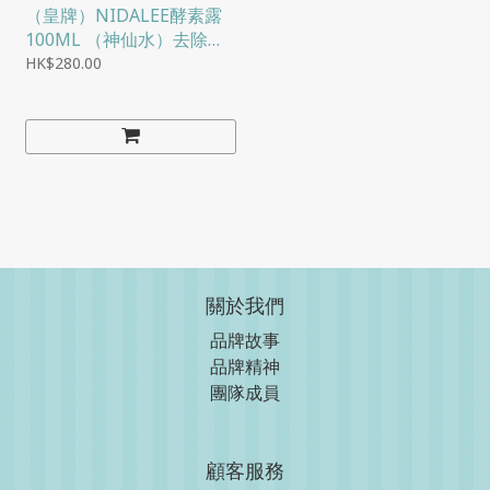
（皇牌）NIDALEE酵素露
100ML （神仙水）去除皮
膚暗粒/暗瘡/黑頭/色素/細
HK$280.00
紋*清檸檬香
關於我們
品牌故事
品牌精神
團隊成員
顧客服務