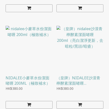
NIDALEE小麥草水份潔面
（皇牌）NIDALEE沙漠青
啫喱 200ML（極致補水）
檸酵素潔面啫喱
200ML（亮白潔淨更新，
HK$380.00
HK$380.00
去暗粒/黑頭/暗瘡）