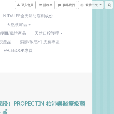
登入會員
購物車
聯絡我們
繁體中文
NIDALEE全天然防腐劑成份
天然護膚品
/瘦面/纖體產品
天然口腔護理
疫產品
濕疹/敏感/牛皮癬專區
FACEBOOK專頁
保證）PROPECTIN 柏沛樂醫療級蘋
🍏