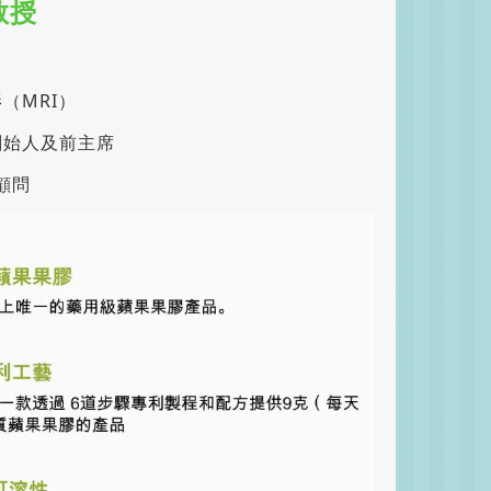
教授
（MRI）
創始人及前主席
顧問