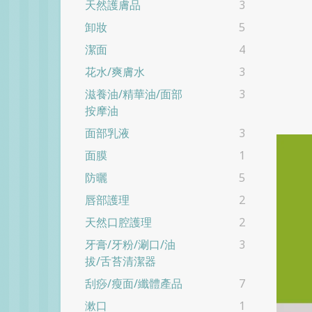
天然護膚品
3
卸妝
5
潔面
4
花水/爽膚水
3
滋養油/精華油/面部
3
按摩油
面部乳液
3
面膜
1
防曬
5
唇部護理
2
天然口腔護理
2
牙膏/牙粉/涮口/油
3
拔/舌苔清潔器
刮痧/瘦面/纖體產品
7
漱口
1