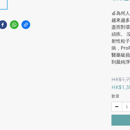
🍏為何人
越來越多
盡而對環
頑疾。 
射性粒子
病，Pr
醫藥級蘋
到最純淨
HK$1,7
HK$1,3
數量