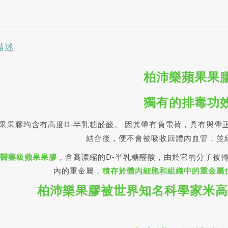
描述
柏沛樂
蘋果果
獨有的排毒功
果果膠均含有高度D-半乳糖醛酸。 因其帶有負電荷，具有與帶
結合後，便不會被吸收回體內血管，並
醫藥級蘋果果膠
，含高濃縮的D-半乳糖醛酸，由於它的分子被
內的重金屬，
積存於體內細胞和組織中的重金屬
柏沛樂果膠被世界知名科學家米高