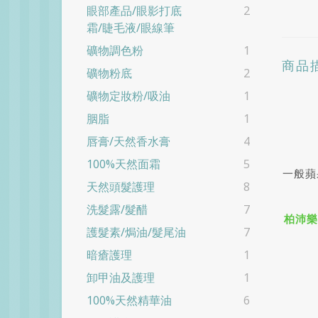
眼部產品/眼影打底
2
霜/睫毛液/眼線筆
礦物調色粉
1
商品
礦物粉底
2
礦物定妝粉/吸油
1
胭脂
1
唇膏/天然香水膏
4
100%天然面霜
5
一般蘋
天然頭髮護理
8
洗髮露/髮醋
7
柏沛樂
護髮素/焗油/髮尾油
7
暗瘡護理
1
卸甲油及護理
1
100%天然精華油
6