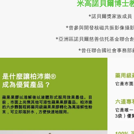
米高諾貝爾博士
*諾貝爾獎家族成員
*曾參與開發核磁共振影像攝影
*亞洲區諾貝爾慈善信托基金聯合
*曾任聯合國社會事務部