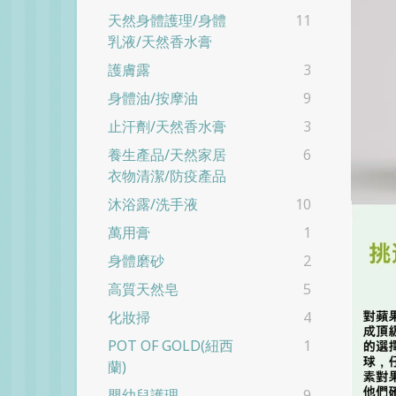
天然身體護理/身體
11
乳液/天然香水膏
護膚露
3
身體油/按摩油
9
止汗劑/天然香水膏
3
養生產品/天然家居
6
衣物清潔/防疫產品
沐浴露/洗手液
10
萬用膏
1
身體磨砂
2
高質天然皂
5
化妝掃
4
POT OF GOLD(紐西
1
蘭)
嬰幼兒護理
9