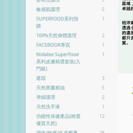
敏感肌護理
5
SUPERFOOD系列預
1
購
100%天然身體護理
2
FACEBOOK專頁
1
Nidalee SuperFood
1
系列皮膚精選套裝(入
門級)
遮瑕
3
天然香薰精油
5
孕婦護理
2
天然洗手液
1
功能性保健產品(精選
12
優質天然)
濕疹/敏感/牛皮癬專
28