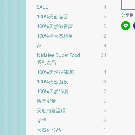
SALE
4
分享到
100%天然潔面
6
100%天然滋養露
5
100%全天然精華
12
家
4
Nidalee SuperFood
34
系列產品
100%天然眼部護理
4
100%天然面膜
8
100%天然防曬
2
快樂能量
5
天然頭髮護理
6
品牌
6
天然化妝品
1