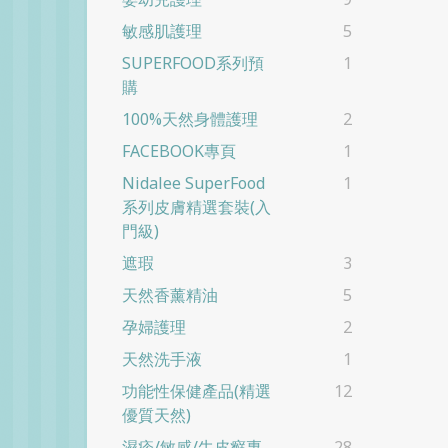
敏感肌護理
5
SUPERFOOD系列預
1
購
100%天然身體護理
2
FACEBOOK專頁
1
Nidalee SuperFood
1
系列皮膚精選套裝(入
門級)
遮瑕
3
天然香薰精油
5
孕婦護理
2
天然洗手液
1
功能性保健產品(精選
12
優質天然)
濕疹/敏感/牛皮癬專
28