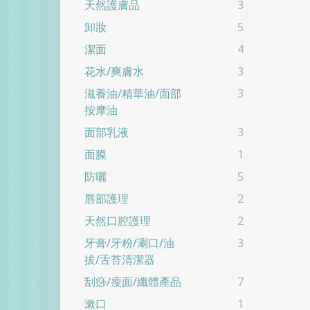
天然護膚品
3
卸妝
5
潔面
4
花水/爽膚水
3
滋養油/精華油/面部
3
按摩油
面部乳液
3
面膜
1
防曬
5
唇部護理
2
天然口腔護理
2
牙膏/牙粉/涮口/油
3
拔/舌苔清潔器
刮痧/瘦面/纖體產品
7
漱口
1