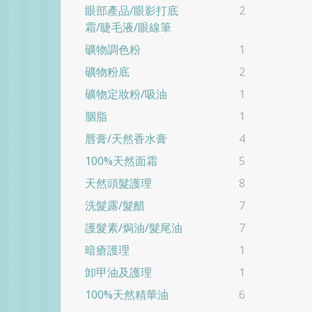
眼部產品/眼影打底
2
霜/睫毛液/眼線筆
礦物調色粉
1
礦物粉底
2
礦物定妝粉/吸油
1
胭脂
1
唇膏/天然香水膏
4
100%天然面霜
5
天然頭髮護理
8
洗髮露/髮醋
7
護髮素/焗油/髮尾油
7
暗瘡護理
1
卸甲油及護理
1
100%天然精華油
6