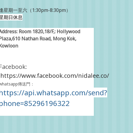
逢星期一至六（1:30pm-8:30pm）
星期日休息
Address: Room 1820,18/F,: Hollywood
Plaza,610 Nathan Road, Mong Kok,
Kowloon
Facebook:
https://www.facebook.com/nidalee.co/
whatsapp傳送門：
https://api.whatsapp.com/send?
phone=85296196322