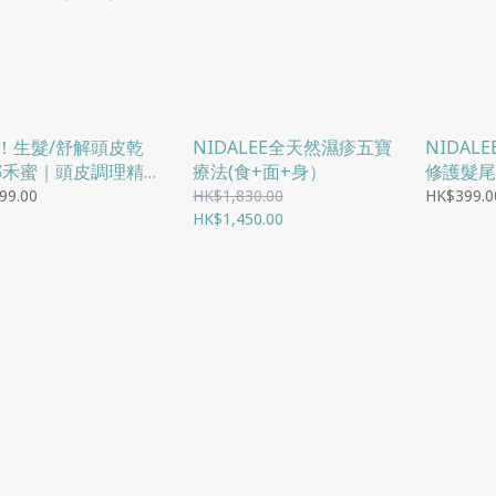
！生髮/舒解頭皮乾
NIDALEE全天然濕疹五寶
NIDAL
娜禾蜜｜頭皮調理精
療法(食+面+身）
修護髮尾油
(60ML)
99.00
HK$1,830.00
HK$399.0
HK$1,450.00