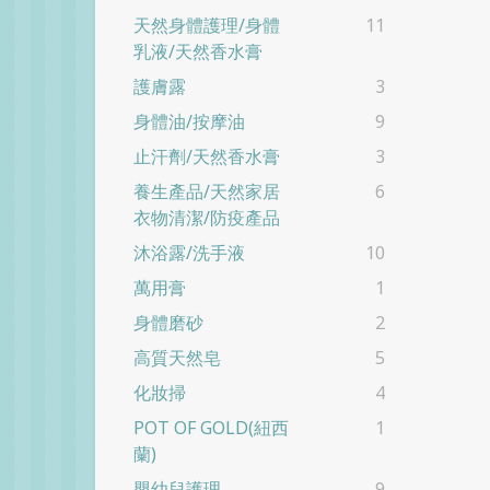
天然身體護理/身體
11
乳液/天然香水膏
護膚露
3
身體油/按摩油
9
止汗劑/天然香水膏
3
養生產品/天然家居
6
衣物清潔/防疫產品
沐浴露/洗手液
10
萬用膏
1
身體磨砂
2
高質天然皂
5
化妝掃
4
POT OF GOLD(紐西
1
蘭)
嬰幼兒護理
9