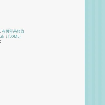
EE 有機堅果輕盈
（100ML)
0