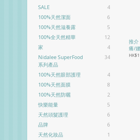
SALE
4
100%天然潔面
6
100%天然滋養露
5
100%全天然精華
12
推介
家
4
癢/
華液 
HK$1
Nidalee SuperFood
34
系列產品
100%天然眼部護理
4
100%天然面膜
8
100%天然防曬
2
快樂能量
5
天然頭髮護理
6
品牌
6
天然化妝品
1