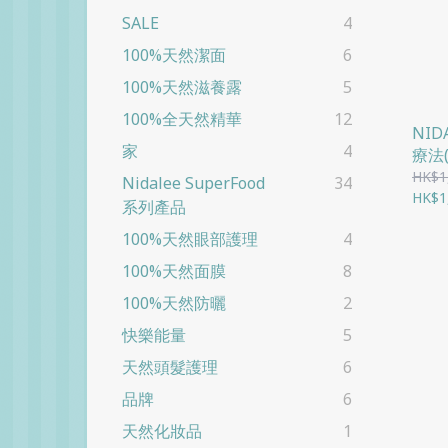
SALE
4
100%天然潔面
6
100%天然滋養露
5
100%全天然精華
12
NI
家
4
療法
HK$1
Nidalee SuperFood
34
HK$1
系列產品
100%天然眼部護理
4
100%天然面膜
8
100%天然防曬
2
快樂能量
5
天然頭髮護理
6
品牌
6
天然化妝品
1