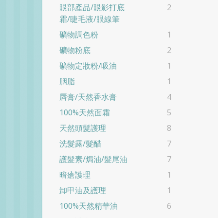
眼部產品/眼影打底
2
霜/睫毛液/眼線筆
礦物調色粉
1
礦物粉底
2
礦物定妝粉/吸油
1
胭脂
1
唇膏/天然香水膏
4
100%天然面霜
5
天然頭髮護理
8
洗髮露/髮醋
7
護髮素/焗油/髮尾油
7
暗瘡護理
1
卸甲油及護理
1
100%天然精華油
6