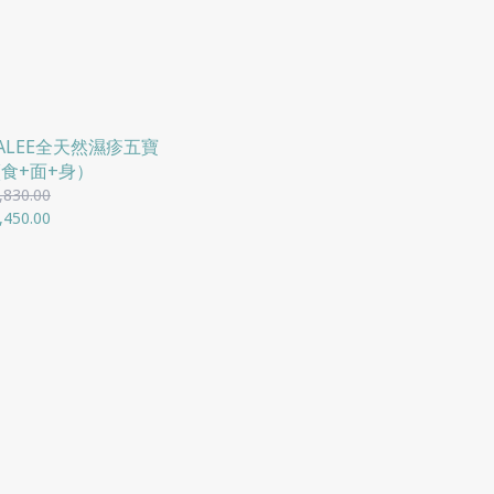
DALEE全天然濕疹五寶
(食+面+身）
,830.00
,450.00