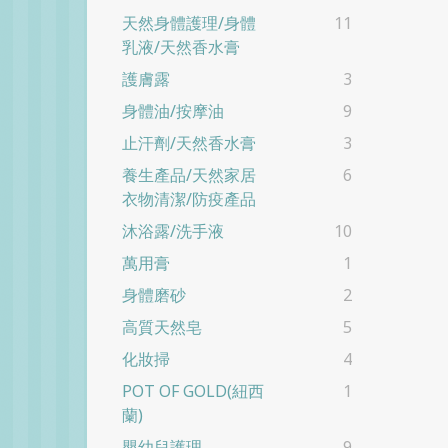
天然身體護理/身體
11
乳液/天然香水膏
護膚露
3
身體油/按摩油
9
止汗劑/天然香水膏
3
養生產品/天然家居
6
衣物清潔/防疫產品
沐浴露/洗手液
10
萬用膏
1
身體磨砂
2
高質天然皂
5
化妝掃
4
POT OF GOLD(紐西
1
蘭)
嬰幼兒護理
9