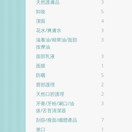
天然護膚品
3
卸妝
5
潔面
4
花水/爽膚水
3
滋養油/精華油/面部
3
按摩油
面部乳液
3
面膜
1
防曬
5
唇部護理
2
天然口腔護理
2
牙膏/牙粉/涮口/油
3
拔/舌苔清潔器
刮痧/瘦面/纖體產品
7
漱口
1