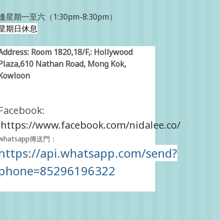
逢星期一至六（1:30pm-8:30pm）
星期日休息
Address: Room 1820,18/F,: Hollywood
Plaza,610 Nathan Road, Mong Kok,
Kowloon
Facebook:
https://www.facebook.com/nidalee.co/
whatsapp傳送門：
https://api.whatsapp.com/send?
phone=85296196322