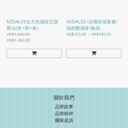
NIDALEE全天然濕疹五寶
NIDALEE<深層保濕養膚/
療法(食+面+身）
強效醫濕疹/敏感
>MIRACLE OIL果籽奇蹟煥
HK$1,830.00
HK$225.00 ~ HK$390.00
HK$1,450.00
顏油 (40ML/80ML)
關於我們
品牌故事
品牌精神
團隊成員