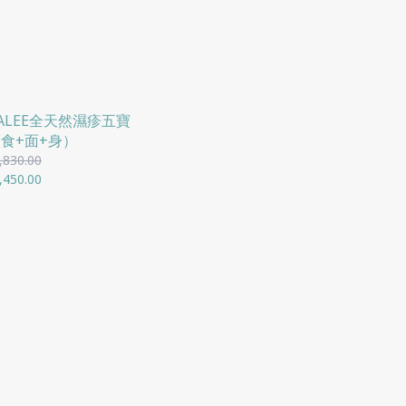
DALEE全天然濕疹五寶
(食+面+身）
,830.00
,450.00