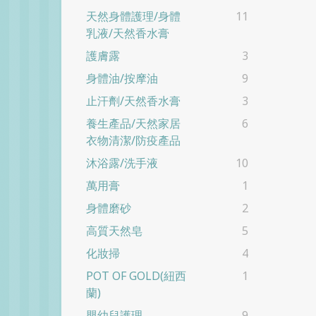
天然身體護理/身體
11
乳液/天然香水膏
護膚露
3
身體油/按摩油
9
止汗劑/天然香水膏
3
養生產品/天然家居
6
衣物清潔/防疫產品
沐浴露/洗手液
10
萬用膏
1
身體磨砂
2
高質天然皂
5
化妝掃
4
POT OF GOLD(紐西
1
蘭)
嬰幼兒護理
9