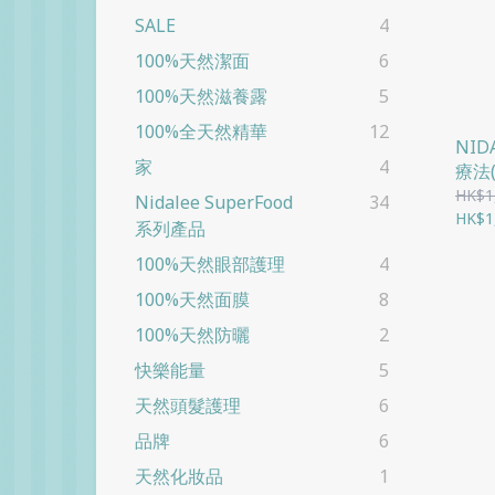
SALE
4
100%天然潔面
6
100%天然滋養露
5
100%全天然精華
12
NI
家
4
療法
HK$1
Nidalee SuperFood
34
HK$1
系列產品
100%天然眼部護理
4
100%天然面膜
8
100%天然防曬
2
快樂能量
5
天然頭髮護理
6
品牌
6
天然化妝品
1