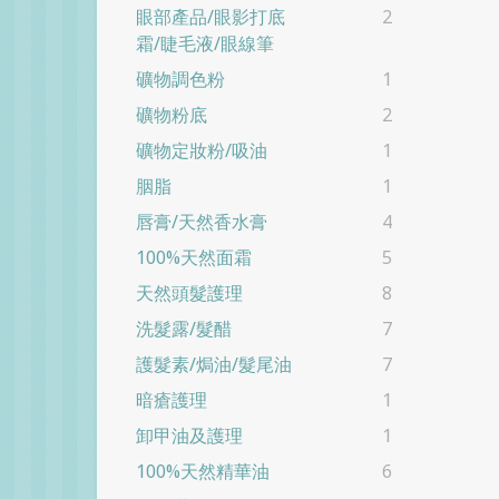
眼部產品/眼影打底
2
霜/睫毛液/眼線筆
礦物調色粉
1
礦物粉底
2
礦物定妝粉/吸油
1
胭脂
1
唇膏/天然香水膏
4
100%天然面霜
5
天然頭髮護理
8
洗髮露/髮醋
7
護髮素/焗油/髮尾油
7
暗瘡護理
1
卸甲油及護理
1
100%天然精華油
6