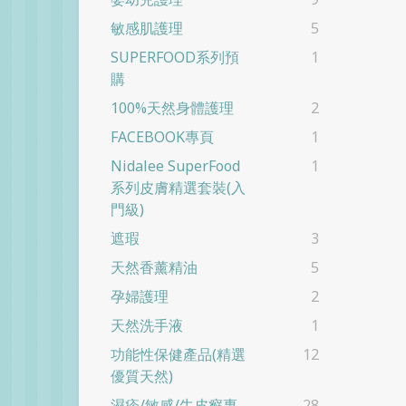
敏感肌護理
5
SUPERFOOD系列預
1
購
100%天然身體護理
2
FACEBOOK專頁
1
Nidalee SuperFood
1
系列皮膚精選套裝(入
門級)
遮瑕
3
天然香薰精油
5
孕婦護理
2
天然洗手液
1
功能性保健產品(精選
12
優質天然)
濕疹/敏感/牛皮癬專
28