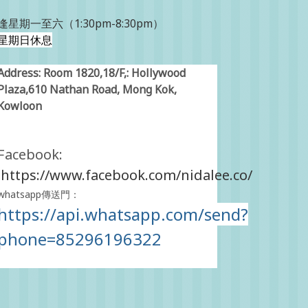
逢星期一至六（1:30pm-8:30pm）
星期日休息
Address: Room 1820,18/F,: Hollywood
Plaza,610 Nathan Road, Mong Kok,
Kowloon
Facebook:
https://www.facebook.com/nidalee.co/
whatsapp傳送門：
https://api.whatsapp.com/send?
phone=85296196322