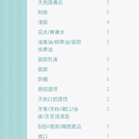
天然護膚品
3
卸妝
5
潔面
4
花水/爽膚水
3
滋養油/精華油/面部
3
按摩油
面部乳液
3
面膜
1
防曬
5
唇部護理
2
天然口腔護理
2
牙膏/牙粉/涮口/油
3
拔/舌苔清潔器
刮痧/瘦面/纖體產品
7
漱口
1