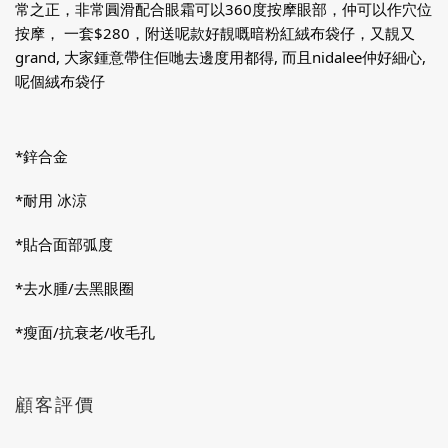
常之正，非常圓滑配合眼霜可以360度按摩眼部，仲可以作穴位
按摩， 一套$280，附送呢款好靚嘅暗粉紅絨布袋仔，又靚又
grand, 大家鍾意帶住佢哋去邊度用都得, 而且nidalee仲好細心,
呢個絨布袋仔
*鋅合金
*耐用 冰涼
*貼合面部弧度
*去水腫/去黑眼圈
*瘦面/抗衰老/收毛孔
顧客評價