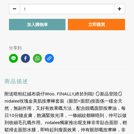
加入購物車
立即購買
分享到
商品描述
附送暗粉紅絨布袋仔Woo. FINALLY,終於到啦! 🪞新品登陸🪞
nidalee玫瑰金美肌按摩棒套裝（眼部+面部)按面係一樣全天
然，無副作用，又好有效果嘅方法，配合靚嘅面部按摩油，每
日10分鐘皮膚，飽滿緊致光澤，一條細紋都睇唔到，仲可以做
到收細毛孔嘅作用。nidalee獨家推出呢支棒非常貼合面部，輕
鬆掃走面部水腫，即時起到瘦面效果，仲有眼部嘅按摩棒，非