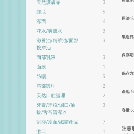
天然護膚品
3
卸妝
5
用法
:
潔面
4
花水/爽膚水
3
製造日
滋養油/精華油/面部
3
按摩油
保存期
面部乳液
3
面膜
1
保存方
防曬
5
唇部護理
2
產地
:
天然口腔護理
2
牙膏/牙粉/涮口/油
3
容量
:6
拔/舌苔清潔器
刮痧/瘦面/纖體產品
7
注意
漱口
1