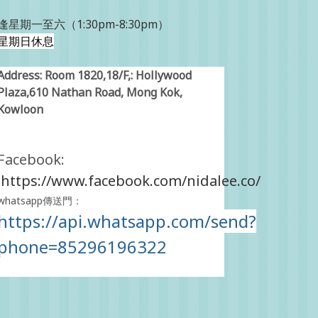
逢星期一至六（1:30pm-8:30pm）
星期日休息
Address: Room 1820,18/F,: Hollywood
Plaza,610 Nathan Road, Mong Kok,
Kowloon
Facebook:
https://www.facebook.com/nidalee.co/
whatsapp傳送門：
https://api.whatsapp.com/send?
phone=85296196322