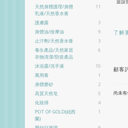
童誤
天然身體護理/身體
11
乳液/天然香水膏
護膚露
3
身體油/按摩油
9
了解
止汗劑/天然香水膏
3
養生產品/天然家居
6
衣物清潔/防疫產品
沐浴露/洗手液
10
顧客
萬用膏
1
身體磨砂
2
尚未有
高質天然皂
5
化妝掃
4
POT OF GOLD(紐西
1
蘭)
嬰幼兒護理
9