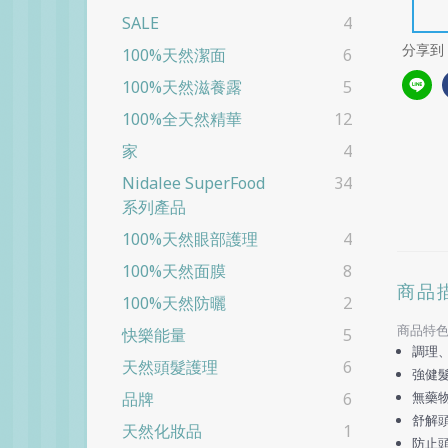
SALE
4
分享到
100%天然潔面
6
100%天然滋養露
5
100%全天然精華
12
家
4
Nidalee SuperFood
34
系列產品
100%天然眼部護理
4
100%天然面膜
8
商品
100%天然防曬
2
商品特
快樂能量
5
調理
天然頭髮護理
6
強健
無藥
品牌
6
舒解
天然化妝品
1
防止