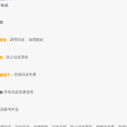
不黏膩
加
調理頭皮、滋潤髮絲
-
萃取
防止頭皮異味
-
取
舒緩頭皮乾癢
–
緩因子
所有頭皮肌膚適用
象
:
請參考外盒
:
調理頭皮、活化頭皮、強健髮根、活絡毛髮、防止頭皮異味、舒解頭皮癢、舒緩