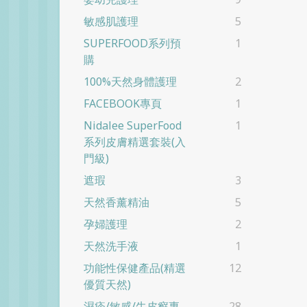
敏感肌護理
5
SUPERFOOD系列預
1
購
100%天然身體護理
2
FACEBOOK專頁
1
Nidalee SuperFood
1
系列皮膚精選套裝(入
門級)
遮瑕
3
天然香薰精油
5
孕婦護理
2
天然洗手液
1
功能性保健產品(精選
12
優質天然)
濕疹/敏感/牛皮癬專
28