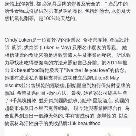
身體上的物質, 都 必須具足夠的營養及安全的。” 產品中的
活性食物成份提供對肌膚足夠的養份, 包括維他命, 水份及天
然抗氧化劑等。是100%純天然的。
Cindy Luken是一位實幹型的企業家, 食物營養師, 產品設計
師, 廚師, 烘焙師 (Luken & May) 及兩名小朋友的母親。 她
相信健康的食物來源是達致豐盛人生及事業的秘密。所以致
力尋找出吃得更健康的方法來照顧自己身體。於2011年推
出lük beautifood時她發表了“live the life you love”的信念。
她擁有透過私募股權支持而成功建立品牌Lüken& May
biscuits並出售餅乾的經驗後, 開始體會到如何保持對品牌的
熱誠, 希望及邁向目 標的方法。最後, 她首家公司總共生產
了3千萬塊餅乾, 並分銷到國際航班, 澳洲5星級酒店, 英國的
超級市場及日本星巴克等網絡。 現今她與專業團隊合作, 為
全世界創造出一個純天然的, 零有害成份的, 創舉性的, 以食
物素材為活性份子的美妝品牌: lük beautifood