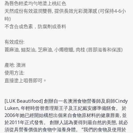
為唇色
輕柔均勻
地塗上
桃紅色
,
(
4-6
天然成份有效滋
潤
雙唇
提供長效光彩潤澤感
可保持
小
)
時
不含
合成
色素
，防腐劑或香料
:
有效成份
,
,
,
,
(
)
蓖麻油
鱷梨油
芝麻油
小燭樹蠟
肉桂
唇
部
滋養和保護
:
產地
澳洲
:
使用方法
直接塗上咀唇即可。
[LUK Beautifood] 創辦自一名澳洲食物營養師及廚師Cindy
Luken, 年輕時曾替查理斯王子及王妃戴安娜準備饍食。 於
2006年她已經開始構想出個來自食物原材料的健康唇膏, 並
於2011年正式發售。 創辦人認為要得到最自然的美態, 就必
須從具營養價值的食物中滋養身體。 “我們的食物及使用於