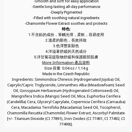
-Smooth and soft for easy application
-Gentle long-lasting all-day performance
-Deeply Pigmented
-Filled with soothing natural ingredients
-Chamomile Flower Extract soothes and protects
特色:
1.不含鉛的成份，筆觸光滑，柔軟，容易使用
2.溫柔的顏色，長效持妝
3.色澤豐富顯色
4.洋溢著舒緩的天然成分
5.洋甘菊花提取物舒緩和保護眼部肌膚
More Information 產品資料
0.04 oz / 1.14 g
Size 容量:
Made in the Czech Republic
Ingredients: Simmondsia Chinesis (Hydrogenated Jojoba) Oil,
Caprylic/Capric Triglyceride, Limnanthes Alba (Meadowfoam) Seed
Oil, Gossypium Herbaceum (Hydrogenated Cottonseed) Oil,
Mangnifera Indica (Mango) Seed Oil, Mica, Euphorbia Cerifera
(Candelilla) Cera, Glyceryl Caprylate, Copernicia Cerifera (Carnauba)
Cera, Macadamia Ternifolia (Macadamia) Seed Oil, Tocopherol,
Chamomilla Recutita (Chamomile) Flower Extract, Ascorbyl Palmitate
[+/- Titanium Dioxide (CI 77891), Iron Oxides (CI 77491, CI 77492, CI
77499)].