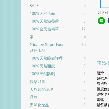
SALE
4
分享到
100%天然潔面
6
100%天然滋養露
5
100%全天然精華
12
家
4
Nidalee SuperFood
34
系列產品
100%天然眼部護理
4
商品
100%天然面膜
8
超滑
100%天然防曬
2
超乾淨
快樂能量
5
泡泡夠
極度修
天然頭髮護理
6
絕對唔
品牌
6
蓬鬆
天然化妝品
1
髮質勁