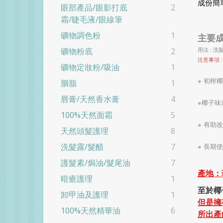
成份簡
眼部產品/眼影打底
2
霜/睫毛液/眼線筆
礦物調色粉
1
主要成
用法 :
礦物粉底
2
注意事項 
礦物定妝粉/吸油
1
※ 初榨
胭脂
1
唇膏/天然香水膏
4
※椰子味
100%天然面霜
5
※ 有助
天然頭髮護理
8
※ 長期
洗髮露/髮醋
7
護髮素/焗油/髮尾油
7
產地：
暗瘡護理
1
至於椰
卸甲油及護理
1
但是擁
100%天然精華油
6
所出產