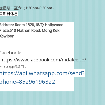
逢星期一至六（1:30pm-8:30pm）
星期日休息
Address: Room 1820,18/F,: Hollywood
Plaza,610 Nathan Road, Mong Kok,
Kowloon
Facebook:
https://www.facebook.com/nidalee.co/
whatsapp傳送門：
https://api.whatsapp.com/send?
phone=85296196322