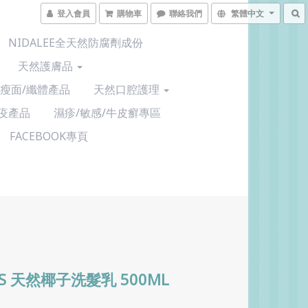
登入會員
購物車
聯絡我們
繁體中文
NIDALEE全天然防腐劑成份
天然護膚品
/瘦面/纖體產品
天然口腔護理
疫產品
濕疹/敏感/牛皮癬專區
FACEBOOK專頁
'S 天然椰子洗髮乳 500ML