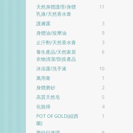
天然身體護理/身體
11
乳液/天然香水膏
護膚露
3
身體油/按摩油
9
止汗劑/天然香水膏
3
養生產品/天然家居
6
衣物清潔/防疫產品
沐浴露/洗手液
10
萬用膏
1
身體磨砂
2
高質天然皂
5
化妝掃
4
POT OF GOLD(紐西
1
蘭)
嬰幼兒護理
9