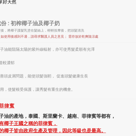
單好天然
份 : 初榨椰子油
及
椰子奶
 洗髮後，將椰子護髮乳塗在髮絲上，輕輕按摩後，把頭髮清洗
: 如使用後感到不適，請尋求醫護人員之意見； 需存放於乾爽陰涼處
椰子油能阻隔太陽的紫外線輻射，亦可使秀髮柔順有光澤
道較濃郁
改善頭皮屑問題，能使頭髮強靭， 促進頭髮健康生長
使用，使髮根受保護，讓秀髮有重生的機會。
菲律賓
子油的產地，泰國、斯里蘭卡、越南、菲律賓等都有，
有椰子王國之稱的菲律賓，
的椰子皆由政府生產及管理，因此等級也是最高。