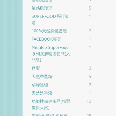
敏感肌護理
5
SUPERFOOD系列預
1
購
100%天然身體護理
2
FACEBOOK專頁
1
Nidalee SuperFood
1
系列皮膚精選套裝(入
門級)
遮瑕
3
天然香薰精油
5
孕婦護理
2
天然洗手液
1
功能性保健產品(精選
12
優質天然)
濕疹/敏感/牛皮癬專
28