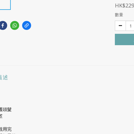
HK$229
數量
描述
護頭髮
笠
靚用完