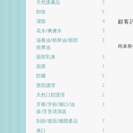
天然護膚品
3
卸妝
5
顧客
潔面
4
花水/爽膚水
3
滋養油/精華油/面部
3
尚未有
按摩油
面部乳液
3
面膜
1
防曬
5
唇部護理
2
天然口腔護理
2
牙膏/牙粉/涮口/油
3
拔/舌苔清潔器
刮痧/瘦面/纖體產品
7
漱口
1