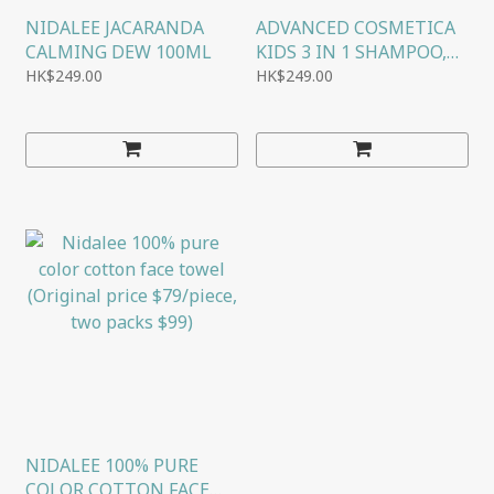
NIDALEE JACARANDA
ADVANCED COSMETICA
CALMING DEW 100ML
KIDS 3 IN 1 SHAMPOO,
CONDITIONER & BODY
HK$249.00
HK$249.00
WASH 500ML
NIDALEE 100% PURE
COLOR COTTON FACE