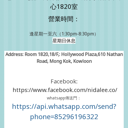
心1820室
營業時間：
逢星期一至六（1:30pm-8:30pm）
星期日休息
Address: Room 1820,18/F,: Hollywood Plaza,610 Nathan
Road, Mong Kok, Kowloon
Facebook:
https://www.facebook.com/nidalee.co/
whatsapp傳送門：
https://api.whatsapp.com/send?
phone=85296196322