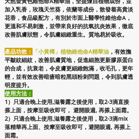
天然金黃色維他命A精華油，全提煉自植物成份，並
加入乳香，玫瑰天竺葵，依蘭等成份，散發着高貴淡
花香，食品級配方，有別於市面上醫學性維他命A，
更溫和不易刺激，並帶來良好的抗氧抗炎效果，徹底
改善肌膚狀態，令肌膚細緻重生。質地易於吸收。
產品功效：
「小黃樽」植物維他命A精華油
，有效撫
平皺紋細紋，改善肌膚質地，促進細胞更新膠原蛋白
的合成，抗衰老，令皮膚更細緻飽滿，收毛孔，更年
輕，並有效改善暗瘡暗粒黑頭粉刺問題，令到肌膚透
明度提升。
使用方法：
1）只適合晚上使用,滋養露之後使用，取2-3滴直接
搽上面，按摩至吸收即可，
避開眼週,
再搽上面霜。
2）只適合晚上使用,滋養露之後使用，取2-3滴mix
落精華再上面、按摩至吸收即可，
避開眼週,
再搽上
面霜。