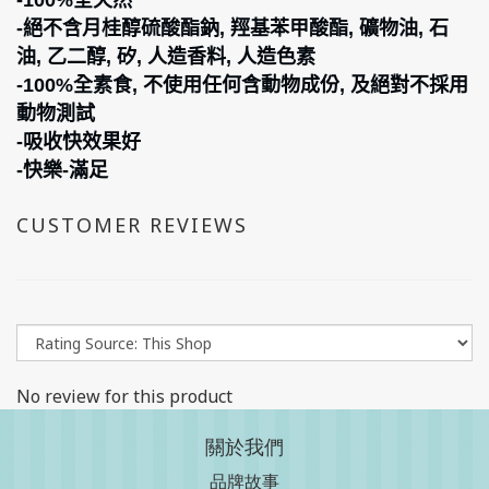
-100%
全天然
-
絕不含月桂醇硫酸酯鈉
,
羥基苯甲酸酯
,
礦物油
,
石
油
,
乙二醇
,
矽
,
人造香料
,
人造色素
-100%
全素食
,
不使用任何含動物成份
,
及絕對不採用
動物測試
-
吸收快效果好
-
快樂
-
滿足
CUSTOMER REVIEWS
No review for this product
關於我們
品牌故事