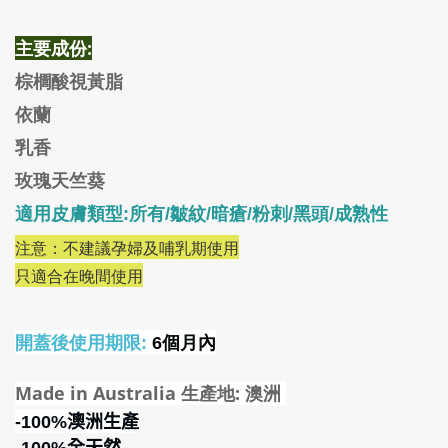
主要成份:
棕櫚酸視黃脂
依蘭
乳香
玫瑰天竺葵
適用皮膚類型:所有/皺紋/暗瘡/粉刺/
黑頭/
成熟
性
注意：不建議孕婦及哺乳期使用
只適合在晚間使用
開蓋後使用期限:
6個月內
Made in Australia 生產地: 澳洲
-100%
澳洲生產