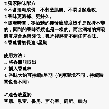
⚜
獨家除味配方
⚜
不含酒精成份，不刺激肌膚、不易引起過敏。
⚜
香味更濃郁、更持久。
⚜
随着時間，零酒精的揮發液濃度幾乎是保持不變
的，聞到的香味强度也是一樣的。而含酒精的揮發
濃度度會逐漸降低，數周後將聞不到任何香味。
⚜
香薰香氣長達
8
星期
使用方法：
1.
將香薰瓶取出
2.
插入香薰棒
3.
香味大約可持續
8
星期（使用環境不同，持續時
間也會不同）
💕
適合放置於
:
客廳、臥室、書房、辦公室、廁所、車內