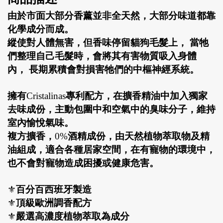
由於市面大部分香薰並非全天然，大部分味道都靠
化學成分而成。
縱使對人體無害，但香味停留貓狗毛髮上，
當牠
們整理自己毛髮時，會將其有害物質吸入身體
內，
長期累積會對損害牠們的中樞神經系統。
擁有
Cristalinas
專利配方，在擴香精油中加入獨家
去味成份，主動包圍中和空氣中的臭味分子，維持
室內愉悅氣味。
複方擴香，
0%
酒精成份，由天然植物萃取物及精
油組成，適合各種居家空間，在有寵物的環境中，
也不會對寵物造成困擾或健康危害。
⚜
百分百西班牙製造
⚜
頂級歐洲調香配方
⚜
嚴選高濃度植物萃取為成分